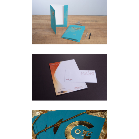
CARPETES
Oficina
·
Papereria
CARTES
Oficina
·
Papereria
TARGETES