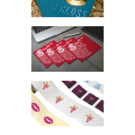
Oficina
·
Papereria
SOBRES I BOSSES
Oficina
·
Papereria
ETIQUETES | SEGELLS |
OFICINA
Oficina
·
Papereria